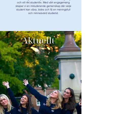
och ett rikt studentliv. Med vårt engagemang
skapar vi en inkluderande gemenskap där varje
student kan växa, bidra och få en meningsfull
och minnesvärd studietid.
Aktuellt