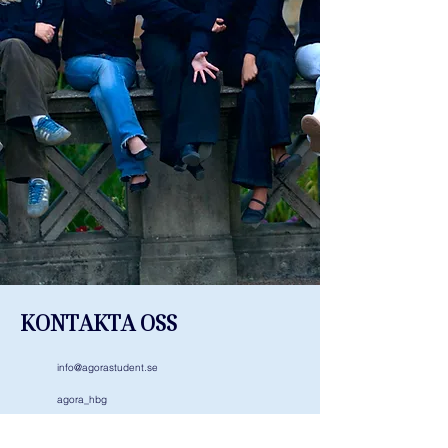
KONTAKTA OSS
info@agorastudent.se
agora_hbg
Helsingborgssektionen Agora​