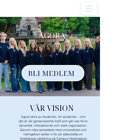
AGORA
EST 2012
BLI MEDLEM
VÅR VISION
Agora drivs av studenter, för studenter – och
det är vår gemensamma kraft som gör oss till en
dynamisk, inkluderande och stark organisation.
Genom nära samarbete med universitetet och
näringslivet verkar vi för att säkerställa en
förstklassig utbildning på Campus Helsingborg