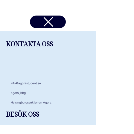
KONTAKTA OSS
info@agorastudent.se
agora_hbg
Helsingborgssektionen Agora​
BESÖK OSS